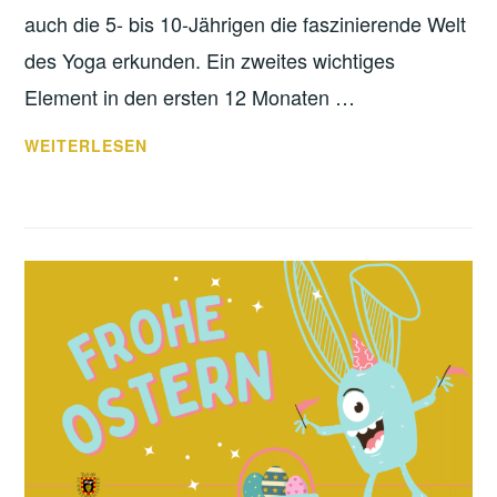
auch die 5- bis 10-Jährigen die faszinierende Welt
des Yoga erkunden. Ein zweites wichtiges
Element in den ersten 12 Monaten …
VORSTANDS-
WEITERLESEN
WORKSHOP:
WO
STEHEN
WIR?